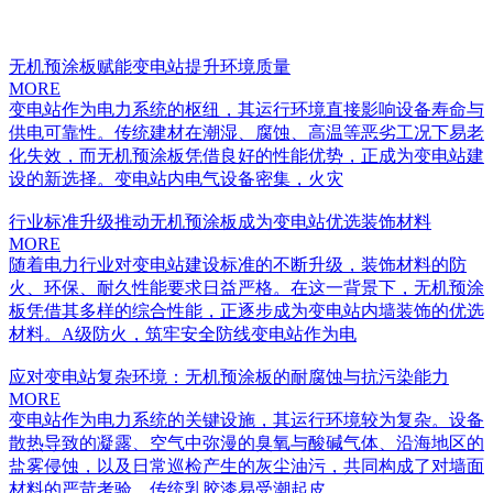
无机预涂板赋能变电站提升环境质量
MORE
变电站作为电力系统的枢纽，其运行环境直接影响设备寿命与
供电可靠性。传统建材在潮湿、腐蚀、高温等恶劣工况下易老
化失效，而无机预涂板凭借良好的性能优势，正成为变电站建
设的新选择。变电站内电气设备密集，火灾
行业标准升级推动无机预涂板成为变电站优选装饰材料
MORE
随着电力行业对变电站建设标准的不断升级，装饰材料的防
火、环保、耐久性能要求日益严格。在这一背景下，无机预涂
板凭借其多样的综合性能，正逐步成为变电站内墙装饰的优选
材料。A级防火，筑牢安全防线变电站作为电
应对变电站复杂环境：无机预涂板的耐腐蚀与抗污染能力
MORE
变电站作为电力系统的关键设施，其运行环境较为复杂。设备
散热导致的凝露、空气中弥漫的臭氧与酸碱气体、沿海地区的
盐雾侵蚀，以及日常巡检产生的灰尘油污，共同构成了对墙面
材料的严苛考验。传统乳胶漆易受潮起皮、